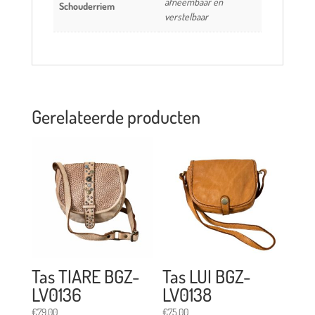
afneembaar en
Schouderriem
verstelbaar
Gerelateerde producten
Tas TIARE BGZ-
Tas LUI BGZ-
LV0136
LV0138
€
79,00
€
75,00