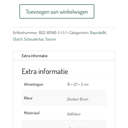
Toevoegen aan winkelwagen
Tas
Bayside
IRIS
Artikelnummer:
BGZ-B0140-1-1-1-1
Categorieën:
Bayside84
,
BGZ-
Clutch
,
Schoudertas
,
Tassen
B0140
aantal
Extra informatie
Extra informatie
Afmetingen
15 × 22 × 5 cm
Kleur
Donker Bruin
Materiaal
Kalfsleer