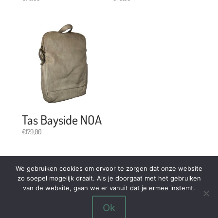
Tas Bayside NOA
€
179,00
We gebruiken cookies om ervoor te zorgen dat onze website
zo soepel mogelijk draait. Als je doorgaat met het gebruiken
van de website, gaan we er vanuit dat je ermee instemt.
Ok
© Baagz