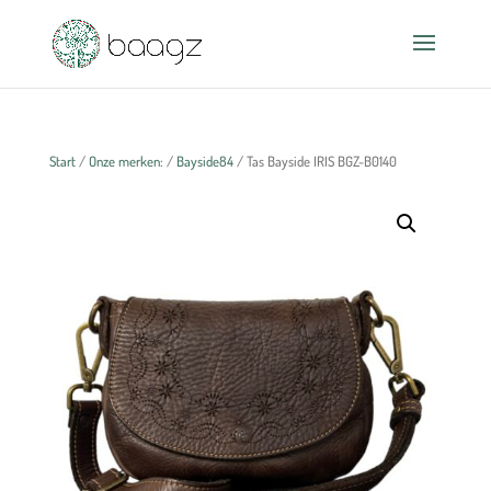
Start
/
Onze merken:
/
Bayside84
/ Tas Bayside IRIS BGZ-B0140