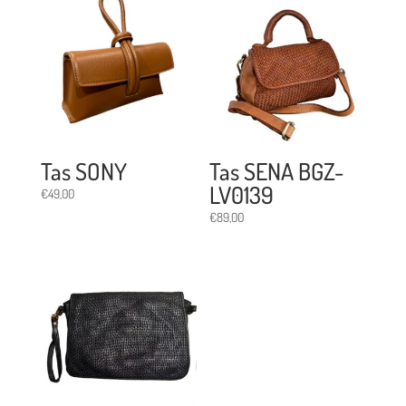
Tas SONY
Tas SENA BGZ-
LV0139
€
49,00
€
89,00