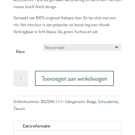
mooie touch finish design.
Gemaakt van 100% origineel Italiaans leer. De tas sluit met een
rits. Het interieur is van polyester en bevat nog een ritsvak.
Verkrijgbaar in licht blauw, lila, groen, fuchsia en wit.
Kleur
Tas
Toevoegen aan winkelwagen
SUZ
BGZ-
0141
aantal
Artikelnummer:
BGZ0141-1-1-1
Categorieën:
Baagz
,
Schoudertas
,
Tassen
Extra informatie