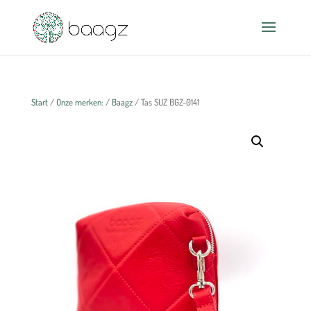
Start
/
Onze merken:
/
Baagz
/ Tas SUZ BGZ-0141