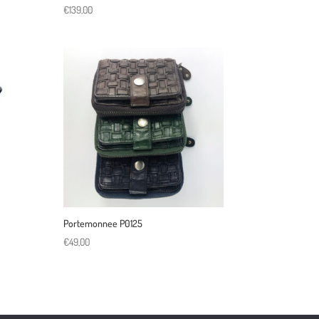
€
139,00
Portemonnee P0125
€
49,00