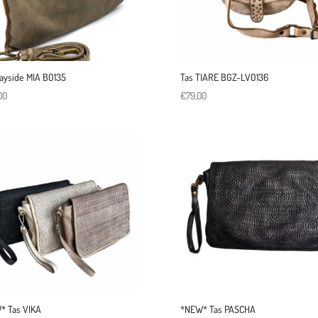
ayside MIA B0135
Tas TIARE BGZ-LV0136
00
€
79,00
* Tas VIKA
*NEW* Tas PASCHA