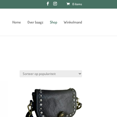
0 items
Home
Over baagz
Shop
Winkelmand