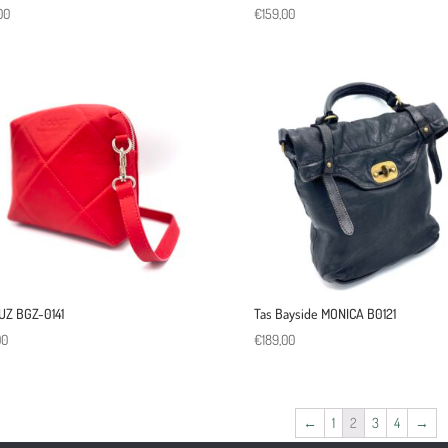
00
€
159,00
UZ BGZ-0141
Tas Bayside MONICA B0121
00
€
189,00
←
1
2
3
4
→