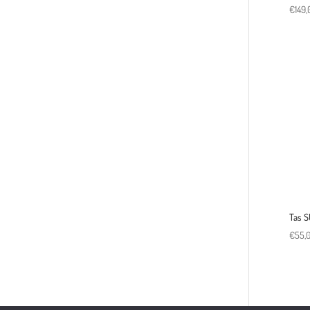
€
149,
Tas S
€
55,