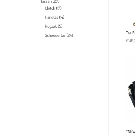
Tassen
(27)
Clutch
(17)
Handtas
(14)
Rugzak
(5)
Tas B
Schoudertas
(24)
€
149,
*NEW